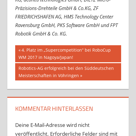
Präzisions-Drehteile GmbH & Co.KG, ZF
FRIEDRICHSHAFEN AG, HMS Technology Center
Ravensburg GmbH, PKS Software GmbH und FPT
Robotik GmbH & Co. KG.
Beitragsnavigation
Vorheriger
4. Platz im „Supercompetition“ bei RoboCup
Beitrag:
WM 2017 in Nagoya/Japan!
Nächster
Robotics-AG erfolgreich bei den Süddeutschen
Beitrag:
Meisterschaften in Vöhringen
KOMMENTAR HINTERLASSEN
Deine E-Mail-Adresse wird nicht
veröffentlicht.
Erforderliche Felder sind mit